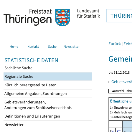
THÜRIN
Zurück
|
Zeic
Home
Kontakt
Suche
Newsletter
Gemein
STATISTISCHE DATEN
Sachliche Suche
bis 31.12.2018
Regionale Suche
▸
Gebietsver
Kürzlich bereitgestellte Daten
Allgemeine Angaben, Zuordnungen
Öffentliche 
Gebietsveränderungen,
Änderungen zum Schlüsselverzeichnis
1) Einwohner a
2) Mehrfachne
Definitionen und Erläuterungen
3) Anteil bezog
Newsletter