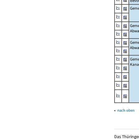
Bevö
Gemei
Gemei
Abwa
Gemei
Abwa
Gemei
Kanal
▴
nach oben
Das Thüringer