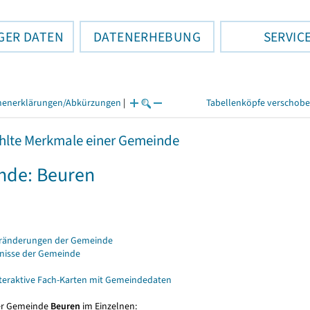
GER DATEN
DATENERHEBUNG
SERVIC
henerklärungen/Abkürzungen
|
Tabellenköpfe verschob
lte Merkmale einer Gemeinde
nde: Beuren
eränderungen der Gemeinde
bnisse der Gemeinde
nteraktive Fach-Karten mit Gemeindedaten
er Gemeinde
Beuren
im Einzelnen: