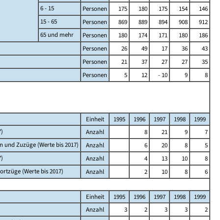
6 - 15
Personen
175
180
175
154
146
15 - 65
Personen
869
889
894
908
912
65 und mehr
Personen
180
174
171
180
186
Personen
26
49
17
36
43
Personen
21
37
27
27
35
Personen
5
12
- 10
9
8
Einheit
1995
1996
1997
1998
1999
7)
Anzahl
8
21
9
7
n und Zuzüge (Werte bis 2017)
Anzahl
6
20
8
5
7)
Anzahl
4
13
10
8
rtzüge (Werte bis 2017)
Anzahl
2
10
8
6
Einheit
1995
1996
1997
1998
1999
Anzahl
3
2
3
3
2