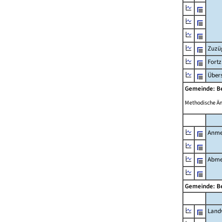
Zuzü
Fort
Übers
Gemeinde: 
Methodische Ä
Anme
Abme
Gemeinde: 
Landw