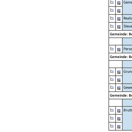
Geme
Real
Steu
Gemeinde: 
Pers
Gemeinde: 
Grun
Gewe
Gemeinde: 
Brut