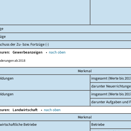
ge
züge
chuss der Zu- bzw. Fortzüge (-)
Beuren:
Gewerbeanzeigen
▴
nach oben
nderungen ab 2018
Merkmal
ldungen
insgesamt (Werte bis 201
darunter Neuerrichtunge
ldungen
insgesamt (Werte bis 201
darunter Aufgaben und Fo
Beuren:
Landwirtschaft
▴
nach oben
Merkmal
irtschaftliche Betriebe
Betriebe