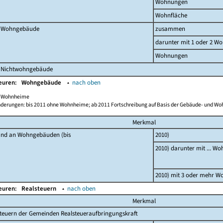
Wohnungen
Wohnfläche
 Wohngebäude
zusammen
darunter mit 1 oder 2 W
Wohnungen
 Nichtwohngebäude
Beuren:
Wohngebäude
▴
nach oben
ch Wohnheime
derungen: bis 2011 ohne Wohnheime; ab 2011 Fortschreibung auf Basis der Gebäude- und W
Merkmal
and an Wohngebäuden (bis
2010)
2010) darunter mit ... W
2010) mit 3 oder mehr 
Beuren:
Realsteuern
▴
nach oben
Merkmal
teuern der Gemeinden Realsteueraufbringungskraft