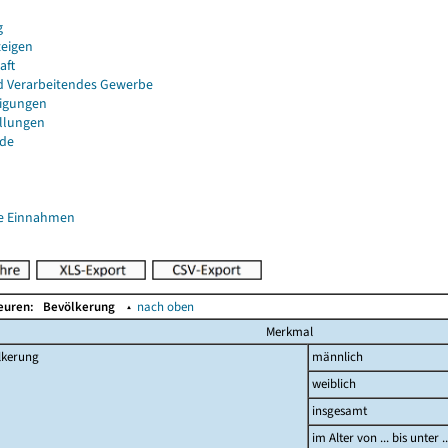
g
eigen
aft
d Verarbeitendes Gewerbe
igungen
ellungen
de
e Einnahmen
Beuren:
Bevölkerung
▴
nach oben
Merkmal
lkerung
männlich
weiblich
insgesamt
im Alter von ... bis unter 