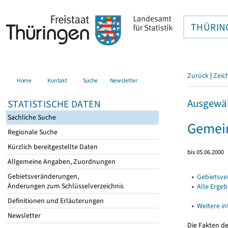
THÜRIN
Zurück
|
Zeic
Home
Kontakt
Suche
Newsletter
Ausgewäh
STATISTISCHE DATEN
Sachliche Suche
Gemei
Regionale Suche
Kürzlich bereitgestellte Daten
bis 05.06.2000
Allgemeine Angaben, Zuordnungen
Gebietsveränderungen,
▸
Gebietsv
Änderungen zum Schlüsselverzeichnis
▸
Alle Erge
Definitionen und Erläuterungen
▸
Weitere i
Newsletter
Die Fakten d