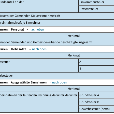
indeanteil an der
Einkommensteuer
Umsatzsteuer
steuern der Gemeinden Steuereinnahmekraft
ereinnahmekraft je Einwohner
Beuren:
Personal
▴
nach oben
Merkmal
onal der Gemeinden und Gemeindeverbände Beschäftigte insgesamt
Beuren:
Hebesätze
▴
nach oben
Merkmal
dsteuer
A
B
rbesteuer
Beuren:
Ausgewählte Einnahmen
▴
nach oben
Merkmal
toeinnahmen der laufenden Rechnung darunter darunter
Grundsteuer A
Grundsteuer B
Gewerbesteuer (netto)