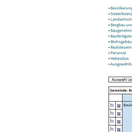
▾
Bevölkerun
▾
Gewerbeanz
▾
Landwirtsch
▾
Bergbau un
▾
Baugenehm
▾
Baufertigst
▾
Wohngebäu
▾
Realsteuern
▾
Personal
▾
Hebesätze
▾
Ausgewählt
Gemeinde: 
Bevö