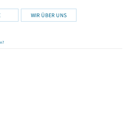
E
WIR ÜBER UNS
en?