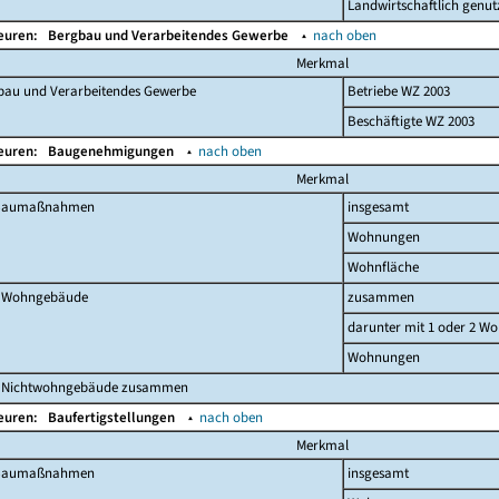
Landwirtschaftlich genut
Beuren:
Bergbau und Verarbeitendes Gewerbe
▴
nach oben
Merkmal
bau und Verarbeitendes Gewerbe
Betriebe WZ 2003
Beschäftigte WZ 2003
Beuren:
Baugenehmigungen
▴
nach oben
Merkmal
 Baumaßnahmen
insgesamt
Wohnungen
Wohnfläche
 Wohngebäude
zusammen
darunter mit 1 oder 2 W
Wohnungen
 Nichtwohngebäude zusammen
Beuren:
Baufertigstellungen
▴
nach oben
Merkmal
 Baumaßnahmen
insgesamt