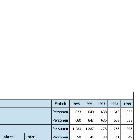
Einheit
1995
1996
1997
1998
1999
Personen
623
640
638
645
655
Personen
660
647
635
638
638
Personen
1 283
1 287
1 273
1 283
1 293
... Jahren
unter 6
Personen
59
44
33
41
49