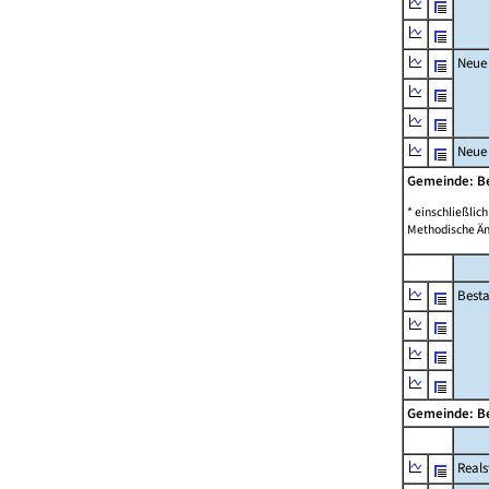
Neue
Neue
Gemeinde: 
* einschließli
Methodische Än
Best
Gemeinde: 
Reals