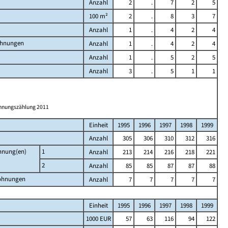
Anzahl
2
.
7
2
5
100 m²
2
.
8
3
7
Anzahl
1
.
4
2
4
ohnungen
Anzahl
1
.
4
2
4
Anzahl
1
.
5
2
5
Anzahl
3
.
5
1
1
ohnungszählung 2011
Einheit
1995
1996
1997
1998
1999
Anzahl
305
306
310
312
316
ohnung(en)
1
Anzahl
213
214
216
218
221
2
Anzahl
85
85
87
87
88
Wohnungen
Anzahl
7
7
7
7
7
Einheit
1995
1996
1997
1998
1999
1000 EUR
57
63
116
94
122