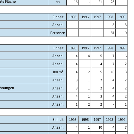
zte Fläche
ha
16
.
21
23
.
Einheit
1995
1996
1997
1998
1999
Anzahl
3
3
Personen
87
110
Einheit
1995
1996
1997
1998
1999
Anzahl
4
4
5
7
6
Anzahl
4
1
4
7
2
100 m²
4
2
5
10
3
Anzahl
3
1
2
4
2
ohnungen
Anzahl
3
1
2
4
2
Anzahl
4
1
3
4
2
Anzahl
1
2
2
-
1
Einheit
1995
1996
1997
1998
1999
Anzahl
4
1
10
4
7