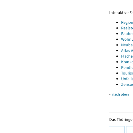
Interaktive 
Region
Realst
Baube
Wohnun
Neubau
Atlas A
Fläche
Kranke
Pendle
Touris
Unfall
Zensus
▴
nach oben
Das Thüringer