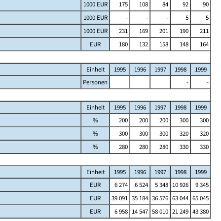
1000 EUR
175
108
84
92
90
1000 EUR
-
-
-
5
5
1000 EUR
231
169
201
190
211
EUR
180
132
158
148
164
Einheit
1995
1996
1997
1998
1999
Personen
-
-
Einheit
1995
1996
1997
1998
1999
%
200
200
200
300
300
%
300
300
300
320
320
%
280
280
280
330
330
Einheit
1995
1996
1997
1998
1999
EUR
6 274
6 524
5 348
10 926
9 345
EUR
39 091
35 184
36 576
63 044
65 045
EUR
6 958
14 547
58 010
21 249
43 380