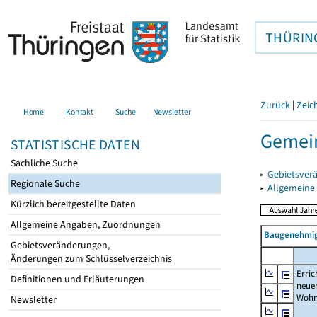
THÜRIN
Zurück
|
Zeic
Home
Kontakt
Suche
Newsletter
Gemei
STATISTISCHE DATEN
Sachliche Suche
▸
Gebietsver
Regionale Suche
▸
Allgemeine
Kürzlich bereitgestellte Daten
Allgemeine Angaben, Zuordnungen
Baugenehmig
Gebietsveränderungen,
Änderungen zum Schlüsselverzeichnis
Erric
Definitionen und Erläuterungen
neue
Wohn
Newsletter