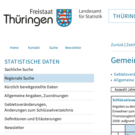
THÜRIN
Zurück
|
Zeic
Home
Kontakt
Suche
Newsletter
Gemei
STATISTISCHE DATEN
Sachliche Suche
▸
Gebietsver
Regionale Suche
▸
Allgemeine
Kürzlich bereitgestellte Daten
Allgemeine Angaben, Zuordnungen
Schlüsselzu
Gebietsveränderungen,
Angaben zu de
Änderungen zum Schlüsselverzeichnis
Einwohner zum 
Finanzausgleich
Definitionen und Erläuterungen
2008: aufgrund
Newsletter