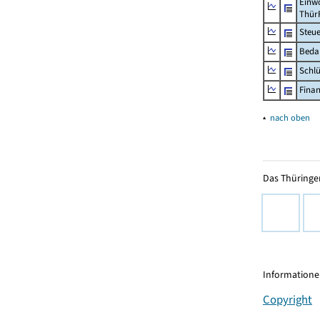
Einwo
Thür
Steu
Beda
Schl
Fina
▴
nach oben
Das Thüringer
Informationen
Copyright