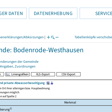
GER DATEN
DATENERHEBUNG
SERVIC
henerklärungen/Abkürzungen
|
Tabellenköpfe verschob
nde: Bodenrode-Westhausen
änderungen der Gemeinde
 Angaben, Zuordnungen
und private Abwasserbeseitigung
m Ort ihrer alleinigen bzw. Hauptwohnung
nnungen möglich
en auf Spalte 2
Merkmal
1)
lkerung