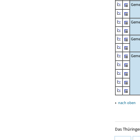
Gemei
Geme
Geme
Gemei
▴
nach oben
Das Thüringer