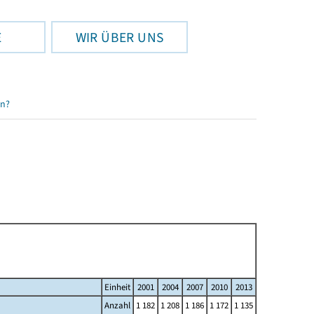
E
WIR ÜBER UNS
en?
Einheit
2001
2004
2007
2010
2013
Anzahl
1 182
1 208
1 186
1 172
1 135