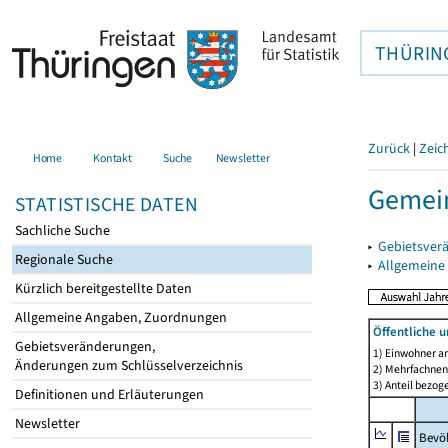
THÜRIN
Zurück
|
Zeic
Home
Kontakt
Suche
Newsletter
Gemei
STATISTISCHE DATEN
Sachliche Suche
▸
Gebietsver
Regionale Suche
▸
Allgemeine
Kürzlich bereitgestellte Daten
Allgemeine Angaben, Zuordnungen
Öffentliche 
Gebietsveränderungen,
1) Einwohner a
Änderungen zum Schlüsselverzeichnis
2) Mehrfachne
3) Anteil bezog
Definitionen und Erläuterungen
Newsletter
Bevö