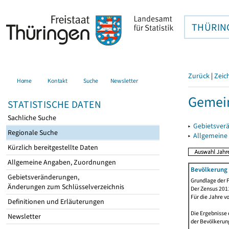
THÜRIN
Zurück
|
Zeic
Home
Kontakt
Suche
Newsletter
Gemei
STATISTISCHE DATEN
Sachliche Suche
▸
Gebietsver
Regionale Suche
▸
Allgemeine
Kürzlich bereitgestellte Daten
Allgemeine Angaben, Zuordnungen
Bevölkerung 
Gebietsveränderungen,
Grundlage der F
Änderungen zum Schlüsselverzeichnis
Der Zensus 2011
Für die Jahre v
Definitionen und Erläuterungen
Die Ergebnisse 
Newsletter
der Bevölkerung