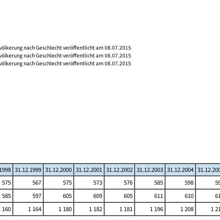
völkerung nach Geschlecht veröffentlicht am 08.07.2015
völkerung nach Geschlecht veröffentlicht am 08.07.2015
völkerung nach Geschlecht veröffentlicht am 08.07.2015
.1998
31.12.1999
31.12.2000
31.12.2001
31.12.2002
31.12.2003
31.12.2004
31.12.20
575
567
575
573
576
585
598
5
585
597
605
609
605
611
610
6
1 160
1 164
1 180
1 182
1 181
1 196
1 208
1 2