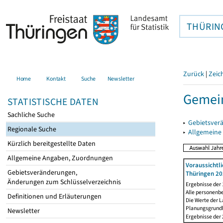
THÜRIN
Zurück
|
Zeic
Home
Kontakt
Suche
Newsletter
Gemei
STATISTISCHE DATEN
Sachliche Suche
▸
Gebietsver
Regionale Suche
▸
Allgemeine
Kürzlich bereitgestellte Daten
Allgemeine Angaben, Zuordnungen
Voraussichtl
Gebietsveränderungen,
Thüringen 20
Änderungen zum Schlüsselverzeichnis
Ergebnisse der
Alle personenb
Definitionen und Erläuterungen
Die Werte der 
Planungsgrundla
Newsletter
Ergebnisse der 2