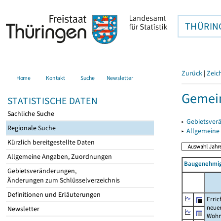
THÜRIN
Zurück
|
Zeic
Home
Kontakt
Suche
Newsletter
Gemei
STATISTISCHE DATEN
Sachliche Suche
▸
Gebietsver
Regionale Suche
▸
Allgemeine
Kürzlich bereitgestellte Daten
Allgemeine Angaben, Zuordnungen
Baugenehmig
Gebietsveränderungen,
Änderungen zum Schlüsselverzeichnis
Definitionen und Erläuterungen
Erric
neue
Newsletter
Wohn