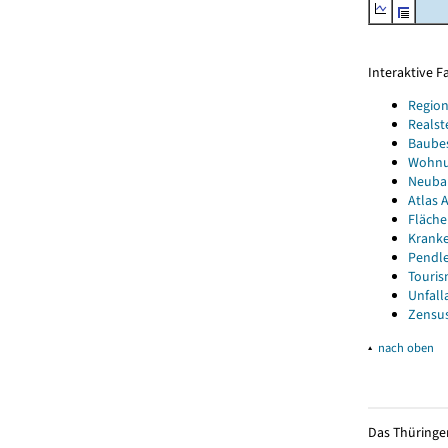
Interaktive 
Region
Realst
Baube
Wohnun
Neubau
Atlas A
Fläche
Kranke
Pendle
Touris
Unfall
Zensus
▴
nach oben
Das Thüringer