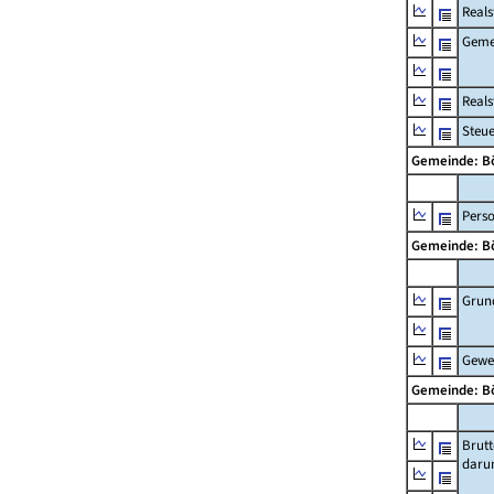
Reals
Geme
Real
Steu
Gemeinde: B
Pers
Gemeinde: B
Grun
Gewe
Gemeinde: B
Brut
daru