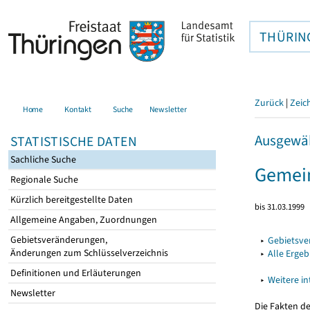
THÜRIN
Zurück
|
Zeic
Home
Kontakt
Suche
Newsletter
Ausgewäh
STATISTISCHE DATEN
Sachliche Suche
Gemei
Regionale Suche
Kürzlich bereitgestellte Daten
bis 31.03.1999
Allgemeine Angaben, Zuordnungen
Gebietsveränderungen,
▸
Gebietsv
Änderungen zum Schlüsselverzeichnis
▸
Alle Erge
Definitionen und Erläuterungen
▸
Weitere i
Newsletter
Die Fakten d