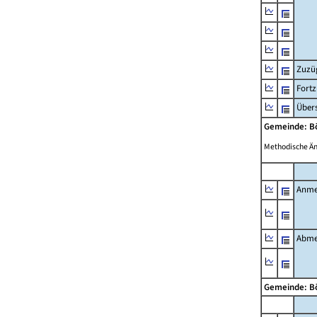
Zuzü
Fort
Übers
Gemeinde: B
Methodische Ä
Anme
Abme
Gemeinde: B