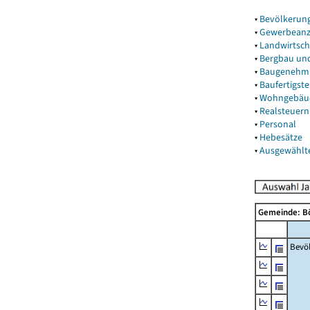
▾
Bevölkerun
▾
Gewerbeanz
▾
Landwirtsch
▾
Bergbau un
▾
Baugenehm
▾
Baufertigst
▾
Wohngebäu
▾
Realsteuern
▾
Personal
▾
Hebesätze
▾
Ausgewählt
Gemeinde: B
Bevö