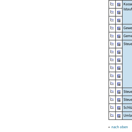
Kass
Ista
Gewe
Geme
Steue
Steu
Steue
Schlü
Umla
▴
nach oben