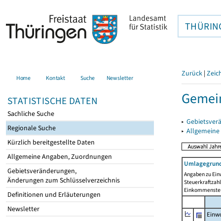
THÜRIN
Zurück
|
Zeic
Home
Kontakt
Suche
Newsletter
Gemei
STATISTISCHE DATEN
Sachliche Suche
▸
Gebietsver
Regionale Suche
▸
Allgemeine
Kürzlich bereitgestellte Daten
Allgemeine Angaben, Zuordnungen
Umlagegrund
Gebietsveränderungen,
Angaben zu Ein
Änderungen zum Schlüsselverzeichnis
Steuerkraftzah
Einkommensteu
Definitionen und Erläuterungen
Newsletter
Einwo