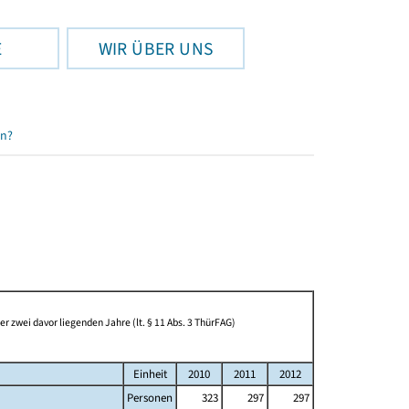
E
WIR ÜBER UNS
en?
 zwei davor liegenden Jahre (lt. § 11 Abs. 3 ThürFAG)
Einheit
2010
2011
2012
Personen
323
297
297