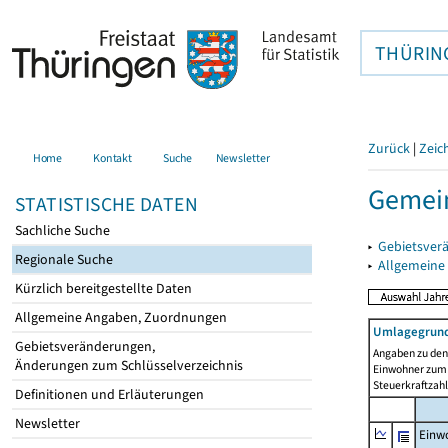
THÜRIN
Zurück
|
Zeic
Home
Kontakt
Suche
Newsletter
Gemei
STATISTISCHE DATEN
Sachliche Suche
▸
Gebietsver
Regionale Suche
▸
Allgemeine
Kürzlich bereitgestellte Daten
Allgemeine Angaben, Zuordnungen
Umlagegrund
Gebietsveränderungen,
Angaben zu den 
Änderungen zum Schlüsselverzeichnis
Einwohner zum 
Steuerkraftzah
Definitionen und Erläuterungen
Newsletter
Einwo