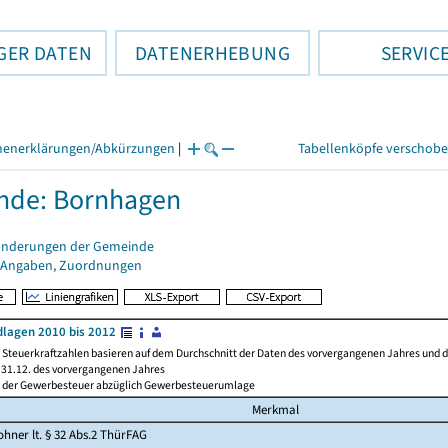
GER DATEN
DATENERHEBUNG
SERVIC
henerklärungen/Abkürzungen
|
Tabellenköpfe verschob
nde: Bornhagen
änderungen der Gemeinde
 Angaben, Zuordnungen
lagen 2010 bis 2012
Steuerkraftzahlen basieren auf dem Durchschnitt der Daten des vorvergangenen Jahres und der
31.12. des vorvergangenen Jahres
l der Gewerbesteuer abzüglich Gewerbesteuerumlage
Merkmal
hner lt. § 32 Abs.2 ThürFAG