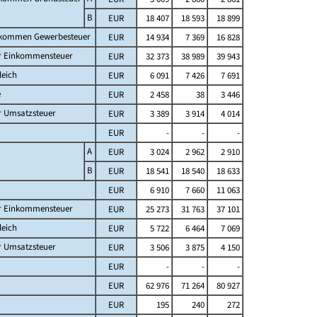
B
EUR
18 407
18 593
18 899
fkommen Gewerbesteuer
EUR
14 934
7 369
16 828
er Einkommensteuer
EUR
32 373
38 989
39 943
leich
EUR
6 091
7 426
7 691
e
EUR
2 458
38
3 446
r Umsatzsteuer
EUR
3 389
3 914
4 014
EUR
-
-
-
A
EUR
3 024
2 962
2 910
B
EUR
18 541
18 540
18 633
EUR
6 910
7 660
11 063
er Einkommensteuer
EUR
25 273
31 763
37 101
leich
EUR
5 722
6 464
7 069
r Umsatzsteuer
EUR
3 506
3 875
4 150
EUR
-
-
-
EUR
62 976
71 264
80 927
EUR
195
240
272