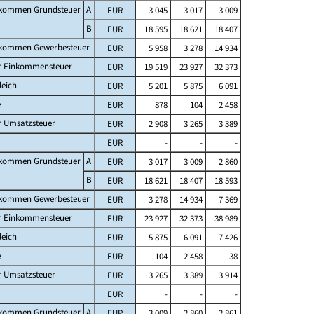
fkommen Grundsteuer
A
EUR
3 045
3 017
3 009
B
EUR
18 595
18 621
18 407
fkommen Gewerbesteuer
EUR
5 958
3 278
14 934
er Einkommensteuer
EUR
19 519
23 927
32 373
leich
EUR
5 201
5 875
6 091
e
EUR
878
104
2 458
r Umsatzsteuer
EUR
2 908
3 265
3 389
EUR
-
-
-
fkommen Grundsteuer
A
EUR
3 017
3 009
2 860
B
EUR
18 621
18 407
18 593
fkommen Gewerbesteuer
EUR
3 278
14 934
7 369
er Einkommensteuer
EUR
23 927
32 373
38 989
leich
EUR
5 875
6 091
7 426
e
EUR
104
2 458
38
r Umsatzsteuer
EUR
3 265
3 389
3 914
EUR
-
-
-
fkommen Grundsteuer
A
EUR
3 009
2 860
2 861