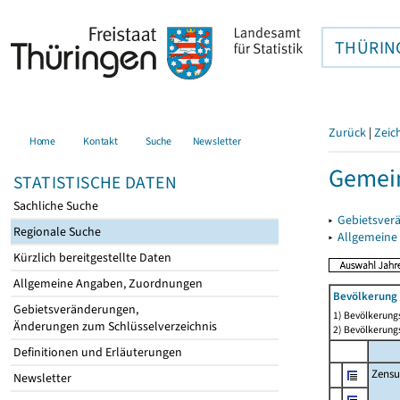
THÜRIN
Zurück
|
Zeic
Home
Kontakt
Suche
Newsletter
Gemei
STATISTISCHE DATEN
Sachliche Suche
▸
Gebietsver
Regionale Suche
▸
Allgemeine
Kürzlich bereitgestellte Daten
Allgemeine Angaben, Zuordnungen
Bevölkerung 
Gebietsveränderungen,
1) Bevölkerungs
Änderungen zum Schlüsselverzeichnis
2) Bevölkerungs
Definitionen und Erläuterungen
Zensu
Newsletter