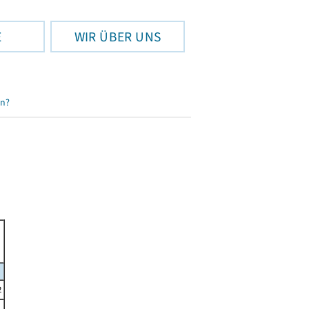
E
WIR ÜBER UNS
en?
2
1