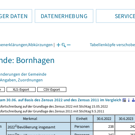
GER DATEN
DATENERHEBUNG
SERVIC
henerklärungen/Abkürzungen
|
Tabellenköpfe verschob
nde: Bornhagen
änderungen der Gemeinde
 Angaben, Zuordnungen
am 30.06. auf Basis des Zensus 2022 und des Zensus 2011 im Vergleich
fortschreibung auf der Grundlage des Zensus 2022 mit Stichtag 15.05.2022
fortschreibung auf der Grundlage des Zensus 2011 mit Stichtag 9.5.2011
Merkmal
Einheit
30.6.2022
30.6.2023
s
1)
Personen
238
24
2022
Bevölkerung insgesamt
2)
Personen
247
25