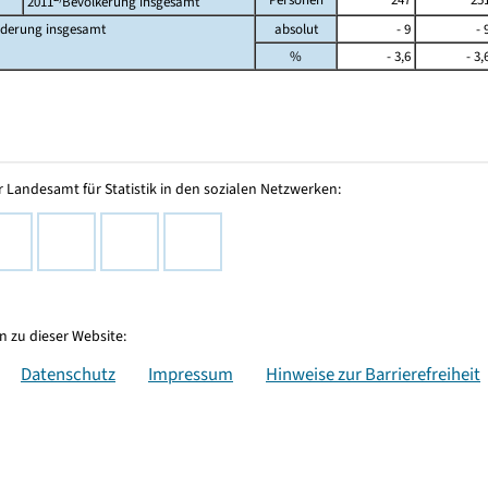
2011
Bevölkerung insgesamt
derung insgesamt
absolut
- 9
- 
%
- 3,6
- 3,
 Landesamt für Statistik in den sozialen Netzwerken:
 zu dieser Website:
Datenschutz
Impressum
Hinweise zur Barrierefreiheit