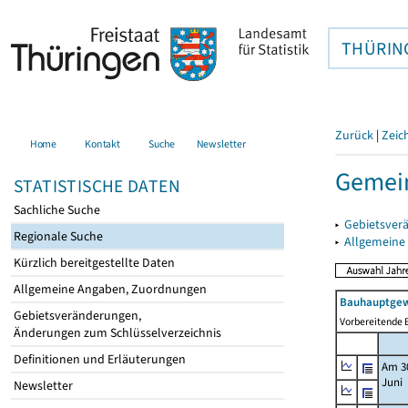
THÜRIN
Zurück
|
Zeic
Home
Kontakt
Suche
Newsletter
Gemei
STATISTISCHE DATEN
Sachliche Suche
▸
Gebietsver
Regionale Suche
▸
Allgemeine
Kürzlich bereitgestellte Daten
Allgemeine Angaben, Zuordnungen
Bauhauptgew
Gebietsveränderungen,
Vorbereitende B
Änderungen zum Schlüsselverzeichnis
Definitionen und Erläuterungen
Am 3
Juni
Newsletter