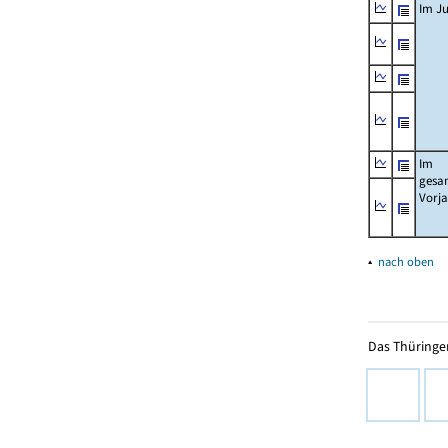
Im Ju
Im
gesa
Vorj
▴
nach oben
Das Thüringer