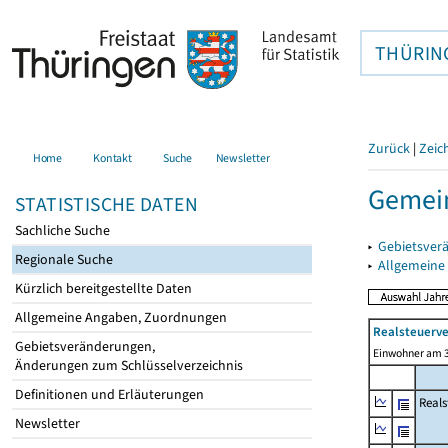
THÜRIN
Zurück
|
Zeic
Home
Kontakt
Suche
Newsletter
Gemei
STATISTISCHE DATEN
Sachliche Suche
▸
Gebietsver
Regionale Suche
▸
Allgemeine
Kürzlich bereitgestellte Daten
Allgemeine Angaben, Zuordnungen
Realsteuerve
Gebietsveränderungen,
Einwohner am 3
Änderungen zum Schlüsselverzeichnis
Definitionen und Erläuterungen
Reals
Newsletter