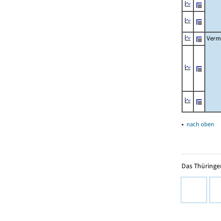
Verm
▴
nach oben
Das Thüringer