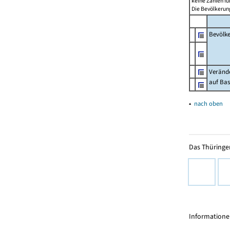
keine Zahlen f
Die Bevölkerung
Bevölk
Verände
auf Bas
▴
nach oben
Das Thüringer
Informationen