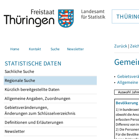
THÜRIN
Zurück
|
Zeic
Home
Kontakt
Suche
Newsletter
Gemei
STATISTISCHE DATEN
Sachliche Suche
▸
Gebietsver
Regionale Suche
▸
Allgemeine
Kürzlich bereitgestellte Daten
Allgemeine Angaben, Zuordnungen
Bevölkerung 
Gebietsveränderungen,
1) In bundeswei
Änderungen zum Schlüsselverzeichnis
obwohl die Ansc
erfassten Perso
Definitionen und Erläuterungen
Differenz von i
2) Die Persone
Newsletter
Für die Bevölke