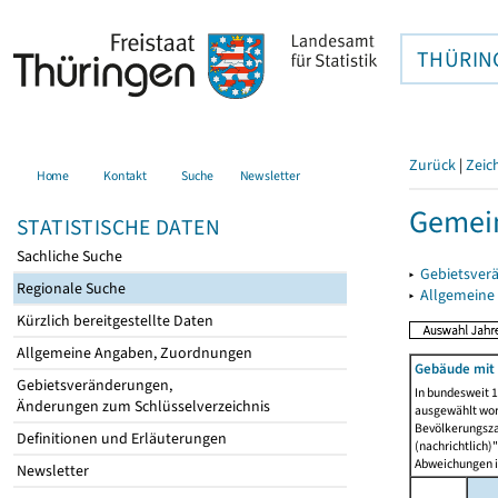
THÜRIN
Zurück
|
Zeic
Home
Kontakt
Suche
Newsletter
Gemei
STATISTISCHE DATEN
Sachliche Suche
▸
Gebietsver
Regionale Suche
▸
Allgemeine
Kürzlich bereitgestellte Daten
Allgemeine Angaben, Zuordnungen
Gebäude mit
Gebietsveränderungen,
In bundesweit 1
Änderungen zum Schlüsselverzeichnis
ausgewählt wor
Bevölkerungszah
Definitionen und Erläuterungen
(nachrichtlich)"
Abweichungen i
Newsletter