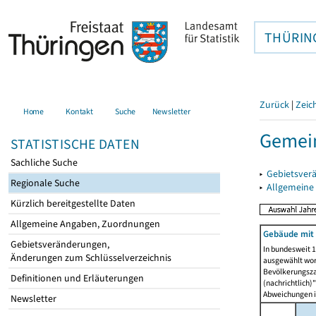
THÜRIN
Zurück
|
Zeic
Home
Kontakt
Suche
Newsletter
Gemei
STATISTISCHE DATEN
Sachliche Suche
▸
Gebietsver
Regionale Suche
▸
Allgemeine
Kürzlich bereitgestellte Daten
Allgemeine Angaben, Zuordnungen
Gebäude mit
Gebietsveränderungen,
In bundesweit 1
Änderungen zum Schlüsselverzeichnis
ausgewählt wor
Bevölkerungszah
Definitionen und Erläuterungen
(nachrichtlich)"
Abweichungen i
Newsletter