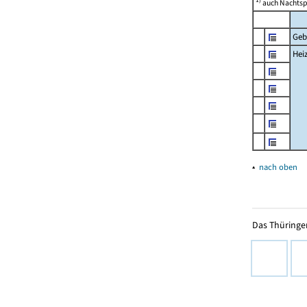
auch Nachtsp
Geb
Hei
▴
nach oben
Das Thüringer