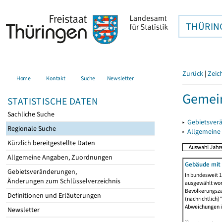
THÜRIN
Zurück
|
Zeic
Home
Kontakt
Suche
Newsletter
Gemei
STATISTISCHE DATEN
Sachliche Suche
▸
Gebietsver
Regionale Suche
▸
Allgemeine
Kürzlich bereitgestellte Daten
Allgemeine Angaben, Zuordnungen
Gebäude mit
Gebietsveränderungen,
In bundesweit 1
Änderungen zum Schlüsselverzeichnis
ausgewählt wor
Bevölkerungszah
Definitionen und Erläuterungen
(nachrichtlich)"
Abweichungen i
Newsletter
1)