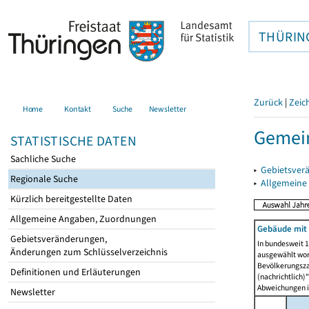
THÜRIN
Zurück
|
Zeic
Home
Kontakt
Suche
Newsletter
Gemei
STATISTISCHE DATEN
Sachliche Suche
▸
Gebietsver
Regionale Suche
▸
Allgemeine
Kürzlich bereitgestellte Daten
Allgemeine Angaben, Zuordnungen
Gebäude mit
Gebietsveränderungen,
In bundesweit 1
Änderungen zum Schlüsselverzeichnis
ausgewählt wor
Bevölkerungszah
Definitionen und Erläuterungen
(nachrichtlich)"
Abweichungen i
Newsletter