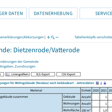
GER DATEN
DATENERHEBUNG
SERVIC
henerklärungen/Abkürzungen
|
Tabellenköpfe verschob
de: Dietzenrode/Vatterode
änderungen der Gemeinde
 Angaben, Zuordnungen
ungen für Wohngebäude (Neubau) nach Gebäudeart - Jahresdaten
Merkmal
Einheit
2020
2021
20
gebäude zusammen
Gebäude
Anzahl
-
1
Wohnungen
Anzahl
-
1
Wohnfläche
100 m²
-
1,9