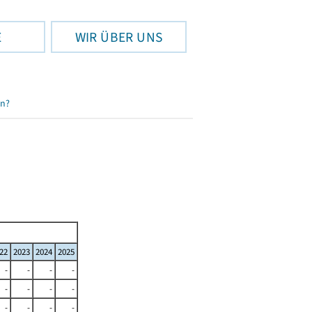
E
WIR ÜBER UNS
en?
22
2023
2024
2025
-
-
-
-
-
-
-
-
-
-
-
-