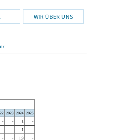
E
WIR ÜBER UNS
en?
22
2023
2024
2025
-
-
1
-
-
-
1
-
-
-
1,9
-