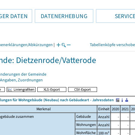
GER DATEN
DATENERHEBUNG
SERVIC
henerklärungen/Abkürzungen
|
Tabellenköpfe verschob
de: Dietzenrode/Vatterode
änderungen der Gemeinde
 Angaben, Zuordnungen
llungen für Wohngebäude (Neubau) nach Gebäudeart - Jahresdaten
Merkmal
Einheit
2020
2021
20
gebäude zusammen
Gebäude
Anzahl
-
-
Wohnungen
Anzahl
-
-
Wohnfläche
100 m²
-
-