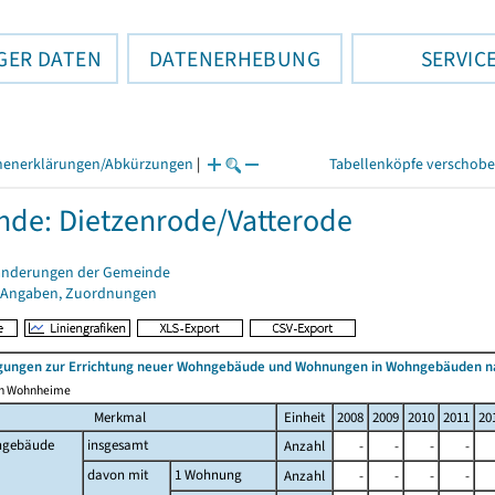
GER DATEN
DATENERHEBUNG
SERVIC
henerklärungen/Abkürzungen
|
Tabellenköpfe verschob
de: Dietzenrode/Vatterode
änderungen der Gemeinde
 Angaben, Zuordnungen
ungen zur Errichtung neuer Wohngebäude und Wohnungen in Wohngebäuden n
ich Wohnheime
Merkmal
Einheit
2008
2009
2010
2011
20
gebäude
insgesamt
Anzahl
-
-
-
-
davon mit
1 Wohnung
Anzahl
-
-
-
-