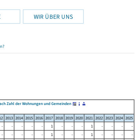
E
WIR ÜBER UNS
en?
ach Zahl der Wohnungen und Gemeinden
12
2013
2014
2015
2016
2017
2018
2019
2020
2021
2022
2023
2024
2025
-
-
-
-
-
1
-
-
-
1
-
-
-
-
-
-
-
-
-
1
-
-
-
1
-
-
-
-