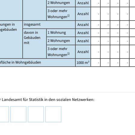
2 Wohnungen
Anzahl
-
-
-
-
3 oder mehr
Anzahl
-
-
-
-
1)
Wohnungen
ungen in
insgesamt
Anzahl
-
-
-
-
gebäuden
davon in
1 Wohnung
Anzahl
-
-
-
-
Gebäuden
2 Wohnungen
Anzahl
-
-
-
-
mit
3 oder mehr
Anzahl
-
-
-
-
1)
Wohnungen
fläche in Wohngebäuden
1000 m²
-
-
-
-
 Landesamt für Statistik in den sozialen Netzwerken: