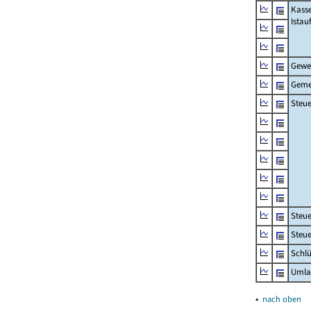
Kass
Ista
Gewe
Geme
Steue
Steu
Steue
Schlü
Umla
▴
nach oben