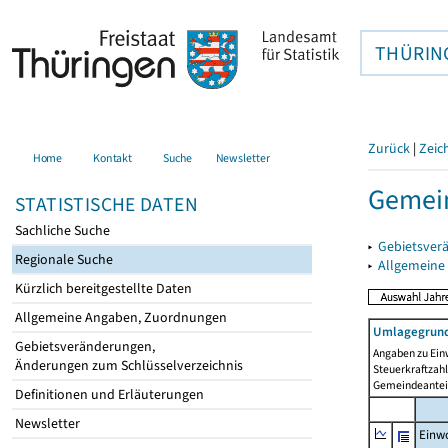
THÜRIN
Zurück
|
Zeic
Home
Kontakt
Suche
Newsletter
Gemein
STATISTISCHE DATEN
Sachliche Suche
▸
Gebietsver
Regionale Suche
▸
Allgemeine
Kürzlich bereitgestellte Daten
Allgemeine Angaben, Zuordnungen
Umlagegrund
Gebietsveränderungen,
Angaben zu Ein
Änderungen zum Schlüsselverzeichnis
Steuerkraftzah
Gemeindeanteil
Definitionen und Erläuterungen
Newsletter
Einwo