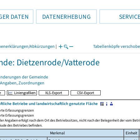
GER DATEN
DATENERHEBUNG
SERVIC
henerklärungen/Abkürzungen
|
Tabellenköpfe verschob
de: Dietzenrode/Vatterode
änderungen der Gemeinde
 Angaben, Zuordnungen
ftliche Betriebe und landwirtschaftlich genutzte Fläche
rte Erfassungsgrenzen
rte Erfassungsgrenzen
ler Angaben erfolgt nach dem Ort des Betriebssitzes, nicht nach der Belegenheit der vom Betrie
äude des Betriebes befinden.
Merkmal
Einheit