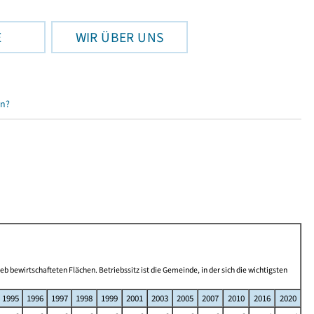
E
WIR ÜBER UNS
en?
b bewirtschafteten Flächen. Betriebssitz ist die Gemeinde, in der sich die wichtigsten
1995
1996
1997
1998
1999
2001
2003
2005
2007
2010
2016
2020