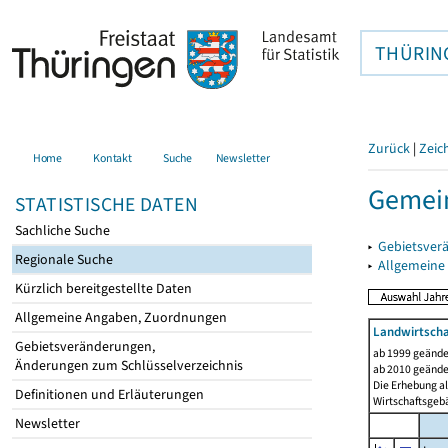
THÜRIN
Zurück
|
Zeic
Home
Kontakt
Suche
Newsletter
Gemein
STATISTISCHE DATEN
Sachliche Suche
▸
Gebietsver
Regionale Suche
▸
Allgemeine
Kürzlich bereitgestellte Daten
Allgemeine Angaben, Zuordnungen
Landwirtscha
Gebietsveränderungen,
ab 1999 geände
Änderungen zum Schlüsselverzeichnis
ab 2010 geände
Die Erhebung al
Definitionen und Erläuterungen
Wirtschaftsgeb
Newsletter