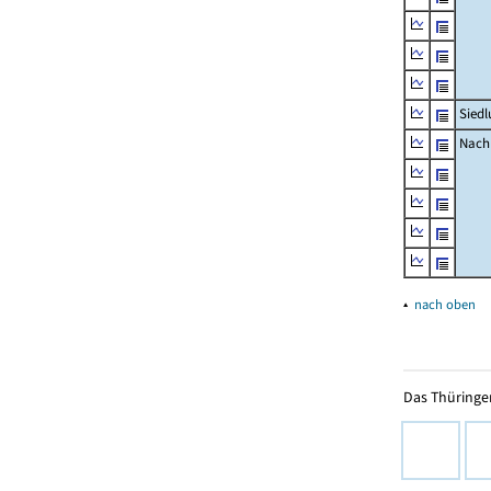
Siedl
Nachr
▴
nach oben
Das Thüringer