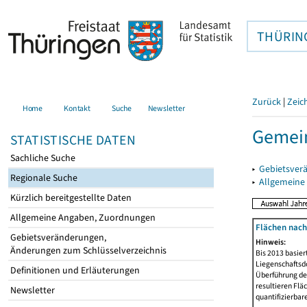
THÜRIN
Zurück
|
Zeic
Home
Kontakt
Suche
Newsletter
Gemein
STATISTISCHE DATEN
Sachliche Suche
▸
Gebietsver
Regionale Suche
▸
Allgemeine
Kürzlich bereitgestellte Daten
Allgemeine Angaben, Zuordnungen
Flächen nach
Gebietsveränderungen,
Hinweis:
Änderungen zum Schlüsselverzeichnis
Bis 2013 basie
Liegenschaftsd
Definitionen und Erläuterungen
Überführung der
resultieren Fl
Newsletter
quantifizierbar