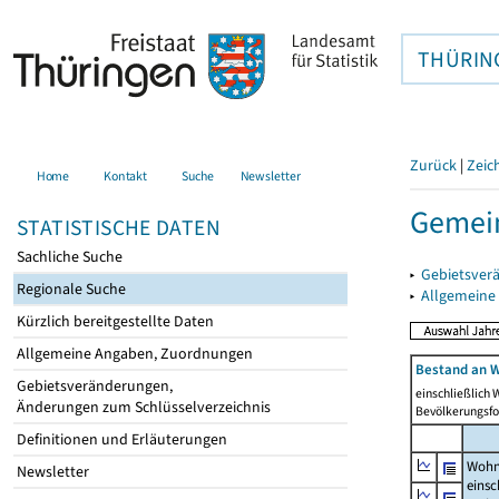
THÜRIN
Zurück
|
Zeic
Home
Kontakt
Suche
Newsletter
Gemein
STATISTISCHE DATEN
Sachliche Suche
▸
Gebietsver
Regionale Suche
▸
Allgemeine
Kürzlich bereitgestellte Daten
Allgemeine Angaben, Zuordnungen
Bestand an W
Gebietsveränderungen,
einschließlich
Änderungen zum Schlüsselverzeichnis
Bevölkerungsfo
Definitionen und Erläuterungen
Wohn
Newsletter
einsc