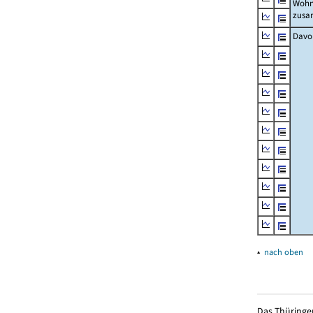
Wohn
zus
Davo
▴
nach oben
Das Thüringer