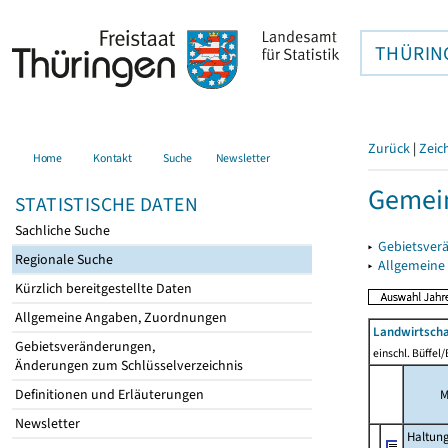
THÜRIN
Zurück
|
Zeic
Home
Kontakt
Suche
Newsletter
Gemein
STATISTISCHE DATEN
Sachliche Suche
▸
Gebietsver
Regionale Suche
▸
Allgemeine
Kürzlich bereitgestellte Daten
Allgemeine Angaben, Zuordnungen
Landwirtscha
Gebietsveränderungen,
einschl. Büffel
Änderungen zum Schlüsselverzeichnis
Definitionen und Erläuterungen
M
Newsletter
Haltun