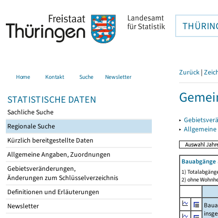
THÜRIN
Zurück
|
Zeic
Home
Kontakt
Suche
Newsletter
Gemein
STATISTISCHE DATEN
Sachliche Suche
▸
Gebietsver
Regionale Suche
▸
Allgemeine
Kürzlich bereitgestellte Daten
Allgemeine Angaben, Zuordnungen
Bauabgänge 
Gebietsveränderungen,
1) Totalabgäng
Änderungen zum Schlüsselverzeichnis
2) ohne Wohnh
Definitionen und Erläuterungen
Baua
Newsletter
insg