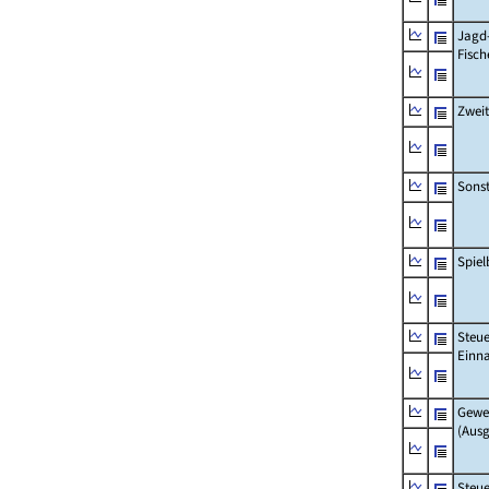
Jagd
Fisch
Zwei
Sonst
Spie
Steue
Einn
Gewe
(Aus
Steue