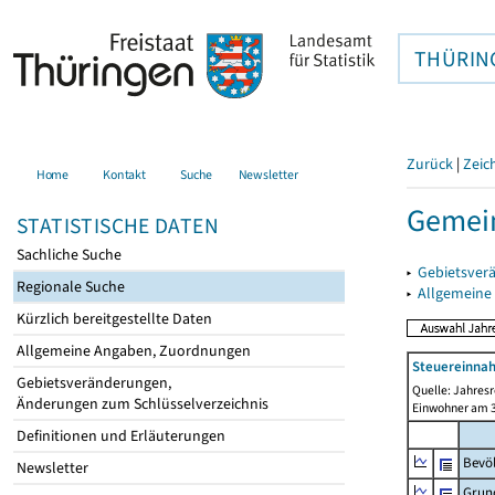
THÜRIN
Zurück
|
Zeic
Home
Kontakt
Suche
Newsletter
Gemein
STATISTISCHE DATEN
Sachliche Suche
▸
Gebietsver
Regionale Suche
▸
Allgemeine
Kürzlich bereitgestellte Daten
Allgemeine Angaben, Zuordnungen
Steuereinnah
Gebietsveränderungen,
Quelle: Jahresr
Änderungen zum Schlüsselverzeichnis
Einwohner am 3
Definitionen und Erläuterungen
Bevö
Newsletter
Grun