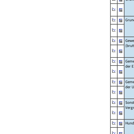
Grun
Gewe
(brut
Geme
der 
Geme
der 
Sonst
Verg
Hund