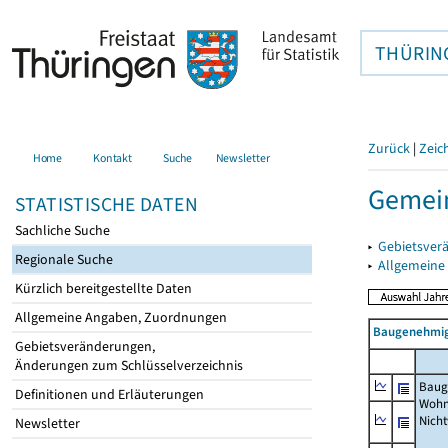
THÜRIN
Zurück
|
Zeic
Home
Kontakt
Suche
Newsletter
Gemein
STATISTISCHE DATEN
Sachliche Suche
▸
Gebietsver
Regionale Suche
▸
Allgemeine
Kürzlich bereitgestellte Daten
Allgemeine Angaben, Zuordnungen
Baugenehmig
Gebietsveränderungen,
Änderungen zum Schlüsselverzeichnis
Baug
Definitionen und Erläuterungen
Wohn
Nich
Newsletter