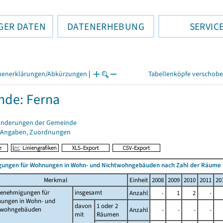
GER DATEN
DATENERHEBUNG
SERVIC
henerklärungen/Abkürzungen
|
Tabellenköpfe verschob
de: Ferna
änderungen der Gemeinde
 Angaben, Zuordnungen
ungen für Wohnungen in Wohn- und Nichtwohngebäuden nach Zahl der Räume
Merkmal
Einheit
2008
2009
2010
2011
20
enehmigungen für
insgesamt
Anzahl
-
1
2
-
ungen in Wohn- und
davon
1 oder 2
twohngebäuden
Anzahl
-
-
-
-
mit
Räumen