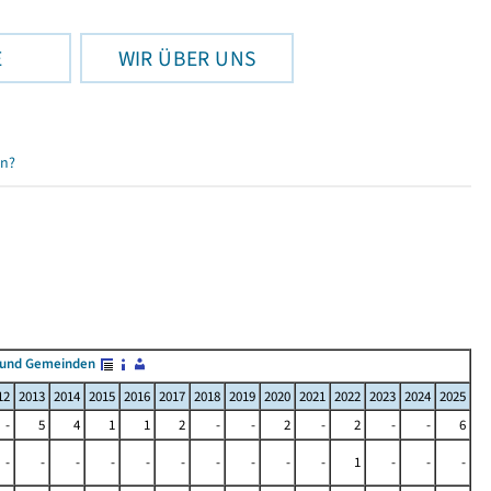
E
WIR ÜBER UNS
en?
 und Gemeinden
12
2013
2014
2015
2016
2017
2018
2019
2020
2021
2022
2023
2024
2025
-
5
4
1
1
2
-
-
2
-
2
-
-
6
-
-
-
-
-
-
-
-
-
-
1
-
-
-