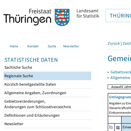
THÜRIN
Zurück
|
Zeic
Home
Kontakt
Suche
Newsletter
Gemein
STATISTISCHE DATEN
Sachliche Suche
▸
Gebietsver
Regionale Suche
▸
Allgemeine
Kürzlich bereitgestellte Daten
Allgemeine Angaben, Zuordnungen
Umlagegrund
Gebietsveränderungen,
Angaben zu Ein
Änderungen zum Schlüsselverzeichnis
Steuerkraftzah
Einkommensteu
Definitionen und Erläuterungen
Newsletter
Einwo