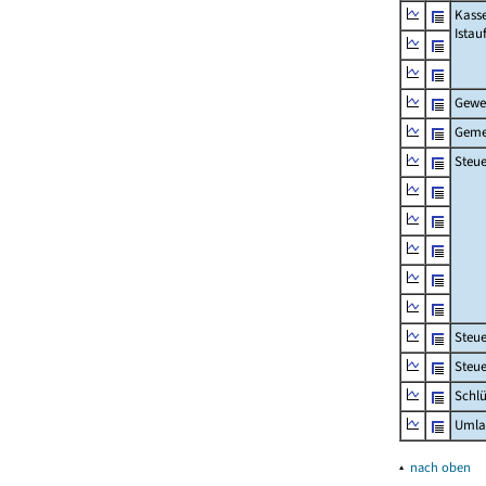
Kass
Ista
Gewe
Geme
Steue
Steu
Steue
Schlü
Umla
▴
nach oben