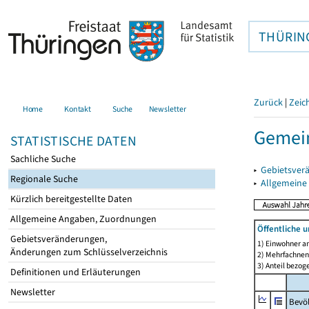
THÜRIN
Zurück
|
Zeic
Home
Kontakt
Suche
Newsletter
Gemein
STATISTISCHE DATEN
Sachliche Suche
▸
Gebietsver
Regionale Suche
▸
Allgemeine
Kürzlich bereitgestellte Daten
Allgemeine Angaben, Zuordnungen
Öffentliche 
Gebietsveränderungen,
1) Einwohner a
Änderungen zum Schlüsselverzeichnis
2) Mehrfachne
3) Anteil bezog
Definitionen und Erläuterungen
Newsletter
Bevö