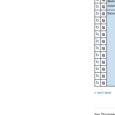
Wohn
zus
Davo
▴
nach oben
Das Thüringer