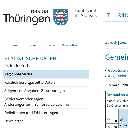
THÜRIN
Zurück
|
Zeic
Home
Kontakt
Suche
Newsletter
Gemein
STATISTISCHE DATEN
Sachliche Suche
▸
Gebietsver
Regionale Suche
▸
Allgemeine
Kürzlich bereitgestellte Daten
Allgemeine Angaben, Zuordnungen
Bestand an W
Gebietsveränderungen,
einschließlich
Änderungen zum Schlüsselverzeichnis
Bevölkerungsfo
Definitionen und Erläuterungen
Wohn
Newsletter
einsc