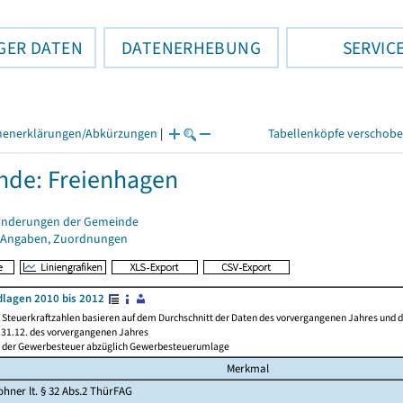
GER DATEN
DATENERHEBUNG
SERVIC
henerklärungen/Abkürzungen
|
Tabellenköpfe verschob
de: Freienhagen
änderungen der Gemeinde
 Angaben, Zuordnungen
lagen 2010 bis 2012
Steuerkraftzahlen basieren auf dem Durchschnitt der Daten des vorvergangenen Jahres und der
31.12. des vorvergangenen Jahres
l der Gewerbesteuer abzüglich Gewerbesteuerumlage
Merkmal
hner lt. § 32 Abs.2 ThürFAG