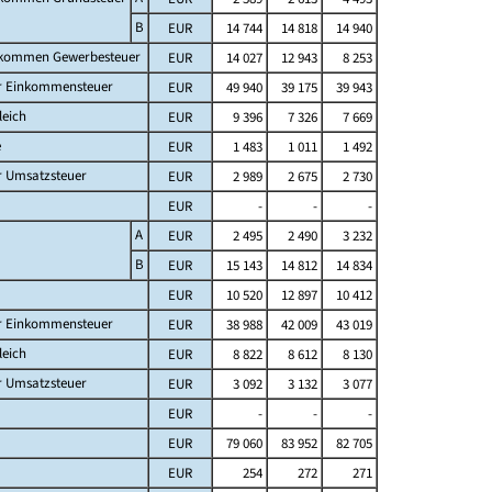
B
EUR
14 744
14 818
14 940
fkommen Gewerbesteuer
EUR
14 027
12 943
8 253
er Einkommensteuer
EUR
49 940
39 175
39 943
leich
EUR
9 396
7 326
7 669
e
EUR
1 483
1 011
1 492
r Umsatzsteuer
EUR
2 989
2 675
2 730
EUR
-
-
-
A
EUR
2 495
2 490
3 232
B
EUR
15 143
14 812
14 834
EUR
10 520
12 897
10 412
er Einkommensteuer
EUR
38 988
42 009
43 019
leich
EUR
8 822
8 612
8 130
r Umsatzsteuer
EUR
3 092
3 132
3 077
EUR
-
-
-
EUR
79 060
83 952
82 705
EUR
254
272
271