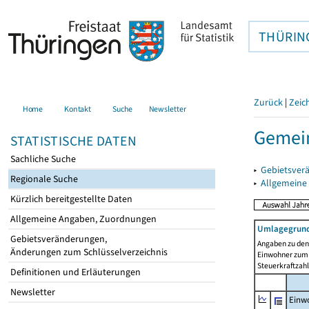
THÜRIN
Zurück
|
Zeic
Home
Kontakt
Suche
Newsletter
Gemein
STATISTISCHE DATEN
Sachliche Suche
▸
Gebietsver
Regionale Suche
▸
Allgemeine
Kürzlich bereitgestellte Daten
Allgemeine Angaben, Zuordnungen
Umlagegrund
Gebietsveränderungen,
Angaben zu den 
Änderungen zum Schlüsselverzeichnis
Einwohner zum 
Steuerkraftzah
Definitionen und Erläuterungen
Newsletter
Einwo