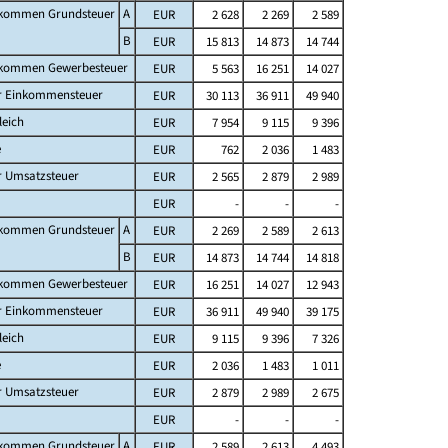
fkommen Grundsteuer
A
EUR
2 628
2 269
2 589
B
EUR
15 813
14 873
14 744
fkommen Gewerbesteuer
EUR
5 563
16 251
14 027
er Einkommensteuer
EUR
30 113
36 911
49 940
leich
EUR
7 954
9 115
9 396
e
EUR
762
2 036
1 483
r Umsatzsteuer
EUR
2 565
2 879
2 989
EUR
-
-
-
fkommen Grundsteuer
A
EUR
2 269
2 589
2 613
B
EUR
14 873
14 744
14 818
fkommen Gewerbesteuer
EUR
16 251
14 027
12 943
er Einkommensteuer
EUR
36 911
49 940
39 175
leich
EUR
9 115
9 396
7 326
e
EUR
2 036
1 483
1 011
r Umsatzsteuer
EUR
2 879
2 989
2 675
EUR
-
-
-
fkommen Grundsteuer
A
EUR
2 589
2 613
4 493