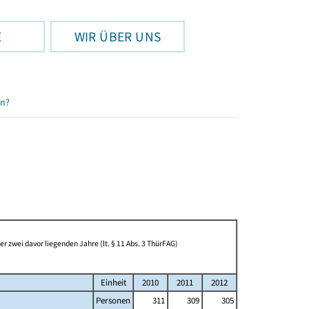
E
WIR ÜBER UNS
en?
 zwei davor liegenden Jahre (lt. § 11 Abs. 3 ThürFAG)
Einheit
2010
2011
2012
Personen
311
309
305