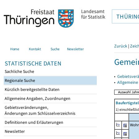
THÜRIN
Zurück
|
Zeic
Home
Kontakt
Suche
Newsletter
Gemein
STATISTISCHE DATEN
Sachliche Suche
▸
Gebietsver
Regionale Suche
▸
Allgemeine
Kürzlich bereitgestellte Daten
Allgemeine Angaben, Zuordnungen
Baufertigst
Gebietsveränderungen,
1) einschließl
Änderungen zum Schlüsselverzeichnis
Definitionen und Erläuterungen
Wohn
Newsletter