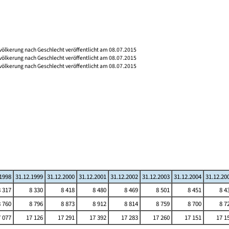
völkerung nach Geschlecht veröffentlicht am 08.07.2015
völkerung nach Geschlecht veröffentlicht am 08.07.2015
völkerung nach Geschlecht veröffentlicht am 08.07.2015
.1998
31.12.1999
31.12.2000
31.12.2001
31.12.2002
31.12.2003
31.12.2004
31.12.20
8 317
8 330
8 418
8 480
8 469
8 501
8 451
8 4
8 760
8 796
8 873
8 912
8 814
8 759
8 700
8 7
 077
17 126
17 291
17 392
17 283
17 260
17 151
17 1