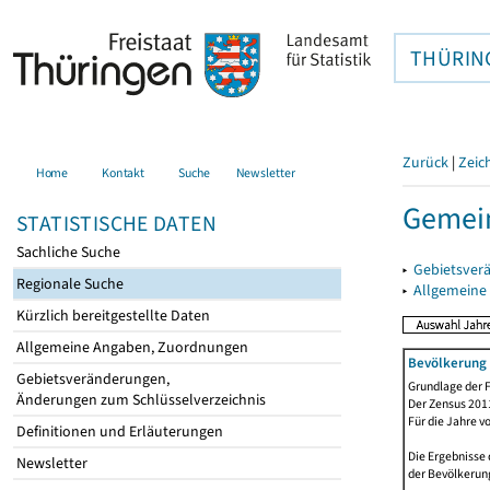
THÜRIN
Zurück
|
Zeic
Home
Kontakt
Suche
Newsletter
Gemein
STATISTISCHE DATEN
Sachliche Suche
▸
Gebietsver
Regionale Suche
▸
Allgemeine
Kürzlich bereitgestellte Daten
Allgemeine Angaben, Zuordnungen
Bevölkerung 
Gebietsveränderungen,
Grundlage der F
Änderungen zum Schlüsselverzeichnis
Der Zensus 2011
Für die Jahre v
Definitionen und Erläuterungen
Die Ergebnisse 
Newsletter
der Bevölkerung