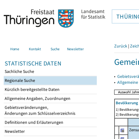
THÜRIN
Zurück
|
Zeic
Home
Kontakt
Suche
Newsletter
Gemein
STATISTISCHE DATEN
Sachliche Suche
▸
Gebietsver
Regionale Suche
▸
Allgemeine
Kürzlich bereitgestellte Daten
Allgemeine Angaben, Zuordnungen
Bevölkerung 
Gebietsveränderungen,
1) Bevölkerungs
Änderungen zum Schlüsselverzeichnis
2) Bevölkerungs
Definitionen und Erläuterungen
Zensu
Newsletter