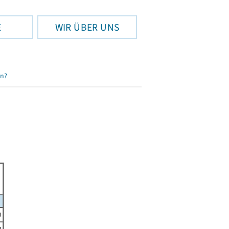
E
WIR ÜBER UNS
en?
0
2