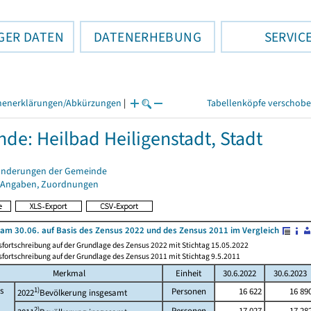
GER DATEN
DATENERHEBUNG
SERVIC
henerklärungen/Abkürzungen
|
Tabellenköpfe verschob
de: Heilbad Heiligenstadt, Stadt
änderungen der Gemeinde
 Angaben, Zuordnungen
am 30.06. auf Basis des Zensus 2022 und des Zensus 2011 im Vergleich
fortschreibung auf der Grundlage des Zensus 2022 mit Stichtag 15.05.2022
fortschreibung auf der Grundlage des Zensus 2011 mit Stichtag 9.5.2011
Merkmal
Einheit
30.6.2022
30.6.2023
s
1)
Personen
16 622
16 89
2022
Bevölkerung insgesamt
2)
Personen
17 027
17 28