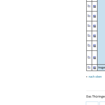
Insg
▴
nach oben
Das Thüringer