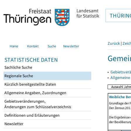
THÜRIN
Zurück
|
Zeic
Home
Kontakt
Suche
Newsletter
Gemei
STATISTISCHE DATEN
Sachliche Suche
▸
Gebietsver
Regionale Suche
▸
Allgemeine
Kürzlich bereitgestellte Daten
Allgemeine Angaben, Zuordnungen
Weibliche Be
Gebietsveränderungen,
Grundlage der F
Änderungen zum Schlüsselverzeichnis
Der Zensus 2011
Definitionen und Erläuterungen
Die Ergebnisse
der Bevölkerung
Newsletter