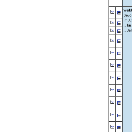
Weibl
Bevö
im Al
... bi
... J