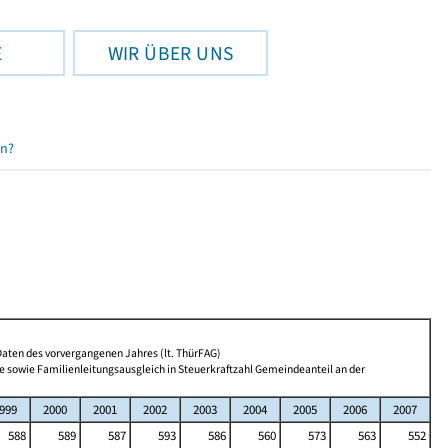
E
WIR ÜBER UNS
en?
ten des vorvergangenen Jahres (lt. ThürFAG)
owie Familienleitungsausgleich in Steuerkraftzahl Gemeindeanteil an der
999
2000
2001
2002
2003
2004
2005
2006
2007
588
589
587
593
586
560
573
563
552