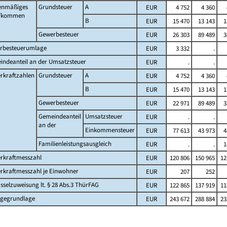
enmäßiges
Grundsteuer
A
EUR
4 752
4 360
ufkommen
B
EUR
15 470
13 143
1
Gewerbesteuer
EUR
26 303
89 489
3
rbesteuerumlage
EUR
3 332
.
indeanteil an der Umsatzsteuer
EUR
.
.
rkraftzahlen
Grundsteuer
A
EUR
4 752
4 360
B
EUR
15 470
13 143
1
Gewerbesteuer
EUR
22 971
89 489
3
Gemeindeanteil
Umsatzsteuer
EUR
.
.
an der
Einkommensteuer
EUR
77 613
43 973
4
Familienleistungsausgleich
EUR
.
.
1
erkraftmesszahl
EUR
120 806
150 965
12
rkraftmesszahl je Einwohner
EUR
207
252
sselzuweisung lt. § 28 Abs.3 ThürFAG
EUR
122 865
137 919
11
gegrundlage
EUR
243 672
288 884
23