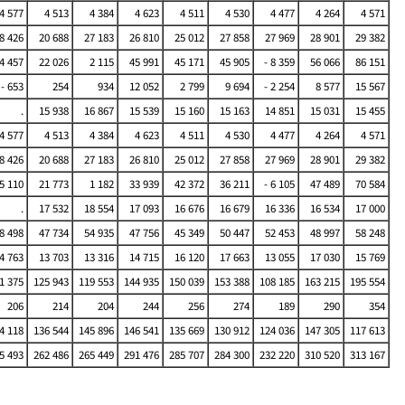
4 577
4 513
4 384
4 623
4 511
4 530
4 477
4 264
4 571
8 426
20 688
27 183
26 810
25 012
27 858
27 969
28 901
29 382
4 457
22 026
2 115
45 991
45 171
45 905
- 8 359
56 066
86 151
- 653
254
934
12 052
2 799
9 694
- 2 254
8 577
15 567
.
15 938
16 867
15 539
15 160
15 163
14 851
15 031
15 455
4 577
4 513
4 384
4 623
4 511
4 530
4 477
4 264
4 571
8 426
20 688
27 183
26 810
25 012
27 858
27 969
28 901
29 382
5 110
21 773
1 182
33 939
42 372
36 211
- 6 105
47 489
70 584
.
17 532
18 554
17 093
16 676
16 679
16 336
16 534
17 000
8 498
47 734
54 935
47 756
45 349
50 447
52 453
48 997
58 248
4 763
13 703
13 316
14 715
16 120
17 663
13 055
17 030
15 769
1 375
125 943
119 553
144 935
150 039
153 388
108 185
163 215
195 554
206
214
204
244
256
274
189
290
354
4 118
136 544
145 896
146 541
135 669
130 912
124 036
147 305
117 613
5 493
262 486
265 449
291 476
285 707
284 300
232 220
310 520
313 167