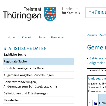
THÜRIN
Zurück
|
Zeic
Home
Kontakt
Suche
Newsletter
Gemei
STATISTISCHE DATEN
Sachliche Suche
▸
Gebietsver
Regionale Suche
▸
Allgemeine
Kürzlich bereitgestellte Daten
Allgemeine Angaben, Zuordnungen
Umlagegrund
Gebietsveränderungen,
Angaben zu Ein
Änderungen zum Schlüsselverzeichnis
Steuerkraftzah
Einkommensteu
Definitionen und Erläuterungen
Newsletter
Einwo