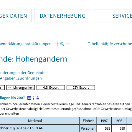
GER DATEN
DATENERHEBUNG
SERVIC
henerklärungen/Abkürzungen
|
Tabellenköpfe verschob
nde: Hohengandern
änderungen der Gemeinde
 Angaben, Zuordnungen
lagen bis 2007
wohnern, Steueraufkommen, Gewerbesteuerumlage und Steuerkraftzahlen basieren auf den Da
l der Gewerbesteuer abzüglich Gewerbesteuerumlage; Ausnahme 1998: Gewerbesteuerumlage s
er enthalten
Merkmal
Einheit
1997
1998
1
hner lt. § 32 Abs.2 ThürFAG
Personen
583
599