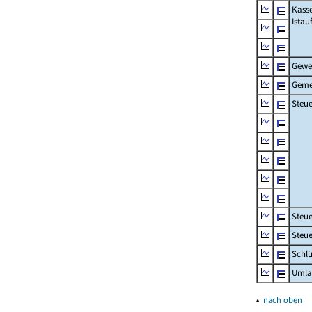
Kass
Ista
Gewe
Geme
Steue
Steu
Steue
Schlü
Umla
▴
nach oben