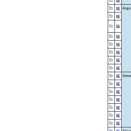
Angab
Steue
Steu