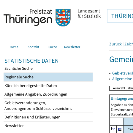
THÜRIN
Zurück
|
Zeic
Home
Kontakt
Suche
Newsletter
Gemei
STATISTISCHE DATEN
Sachliche Suche
▸
Gebietsver
Regionale Suche
▸
Allgemeine
Kürzlich bereitgestellte Daten
Allgemeine Angaben, Zuordnungen
Umlagegrund
Gebietsveränderungen,
Angaben zu den 
Änderungen zum Schlüsselverzeichnis
Einwohner zum 
Steuerkraftzah
Definitionen und Erläuterungen
Newsletter
Einwo