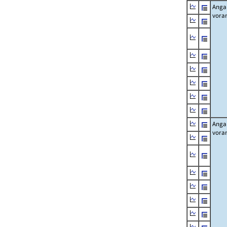
Angab
vora
Angab
vora