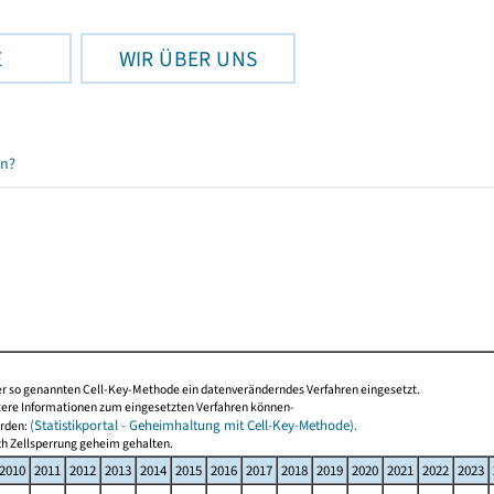
E
WIR ÜBER UNS
en?
der so genannten Cell-Key-Methode ein datenveränderndes Verfahren eingesetzt.
tere Informationen zum eingesetzten Verfahren können-
(Statistikportal - Geheimhaltung mit Cell-Key-Methode).
erden:
ch Zellsperrung geheim gehalten.
2010
2011
2012
2013
2014
2015
2016
2017
2018
2019
2020
2021
2022
2023