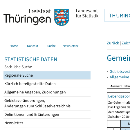
THÜRIN
Zurück
|
Zeic
Home
Kontakt
Suche
Newsletter
Gemei
STATISTISCHE DATEN
Sachliche Suche
▸
Gebietsver
Regionale Suche
▸
Allgemeine
Kürzlich bereitgestellte Daten
Allgemeine Angaben, Zuordnungen
Lebendgebor
Gebietsveränderungen,
Zur Geheimhaltu
Änderungen zum Schlüsselverzeichnis
Das Ergebnis d
dem Statistikp
Definitionen und Erläuterungen
Zwischen 2018 u
Newsletter
M