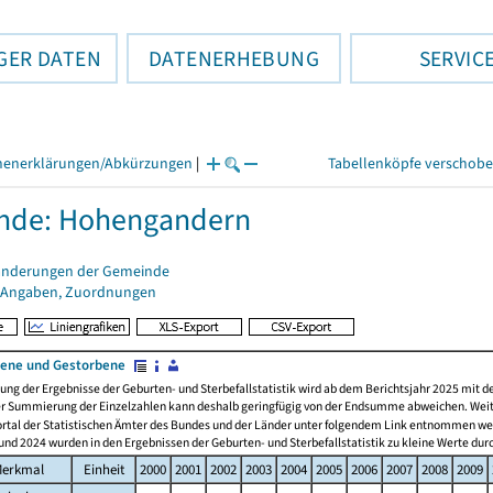
GER DATEN
DATENERHEBUNG
SERVIC
henerklärungen/Abkürzungen
|
Tabellenköpfe verschob
nde: Hohengandern
änderungen der Gemeinde
 Angaben, Zuordnungen
ene und Gestorbene
ng der Ergebnisse der Geburten- und Sterbefallstatistik wird ab dem Berichtsjahr 2025 mit 
er Summierung der Einzelzahlen kann deshalb geringfügig von der Endsumme abweichen. Wei
ortal der Statistischen Ämter des Bundes und der Länder unter folgendem Link entnommen w
nd 2024 wurden in den Ergebnissen der Geburten- und Sterbefallstatistik zu kleine Werte dur
erkmal
Einheit
2000
2001
2002
2003
2004
2005
2006
2007
2008
2009