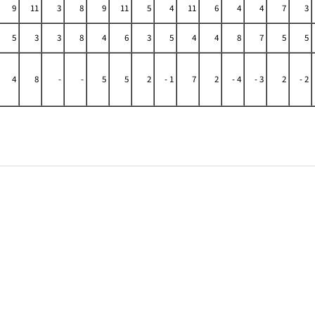
9
11
3
8
9
11
5
4
11
6
4
4
7
3
5
3
3
8
4
6
3
5
4
4
8
7
5
5
4
8
-
-
5
5
2
- 1
7
2
- 4
- 3
2
- 2