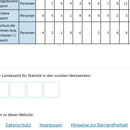
ndgeborene
Personen
-
7
4
9
3
4
6
7
8
11
esamt
orbene
Personen
4
5
5
1
9
4
4
4
2
5
esamt
schuss der
renen bzw.
Personen
- 4
2
- 1
8
- 6
-
2
3
6
6
rbenen (-)
esamt
 Landesamt für Statistik in den sozialen Netzwerken:
 zu dieser Website:
Datenschutz
Impressum
Hinweise zur Barrierefreiheit