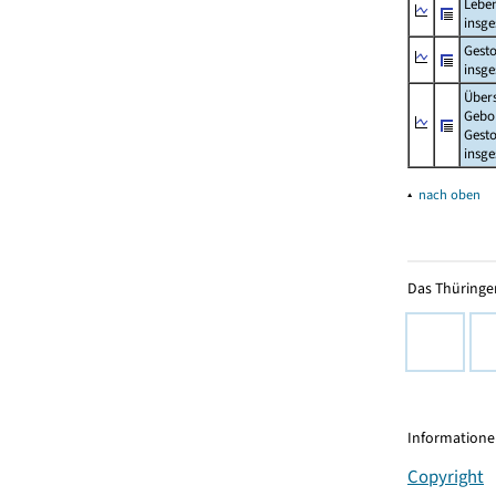
Lebe
insg
Gest
insg
Über
Gebo
Gesto
insg
▴
nach oben
Das Thüringer
Informationen
Copyright