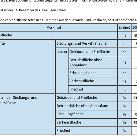
 die Daten aus dem Amtlichen Liegenschaftskataster-Informationssystem ALKIS® entnomme
kt ist der 31. Dezember des jeweiligen Jahres.
und Verkehrsfläche setzt sich zusammen aus der Gebäude- und Freifläche, der Betriebsfläche (
Merkmal
Einheit
20
nfläche
ha
6
nter
Siedlungs- und Verkehrsfläche
ha
davon
Gebäude- und Freifläche
ha
Betriebsfläche ohne
ha
Abbauland
Erholungsfläche
ha
Verkehrsfläche
ha
Friedhof
ha
l an der Siedlungs- und
Gebäude- und Freifläche
%
34
hrsfläche
Betriebsfläche ohne Abbauland
%
Erholungsfläche
%
0
Verkehrsfläche
%
63
Friedhof
%
1