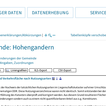
GER DATEN
DATENERHEBUNG
SERVIC
henerklärungen/Abkürzungen
|
Tabellenköpfe verschob
nde: Hohengandern
änderungen der Gemeinde
 Angaben, Zuordnungen
nd Verkehrsfläche nach Nutzungsarten
rt der Nachweis der tatsächlichen Nutzungsarten im Liegenschaftskataster auf einer Umsch
emaligen DDR. Diese Nutzungsverzeichnisse waren nicht identisch. Somit entstanden bei der 
führung des Katasters überprüft und korrigiert werden. Aus diesem Grund resultieren Fläche
derungen sondern auch zu einem nicht quantifizierbaren Anteil aus o.g. Korrekturen.