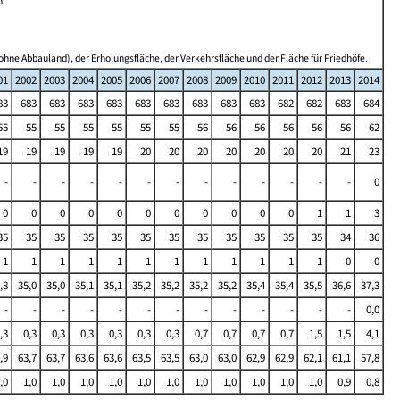
n.
ohne Abbauland), der Erholungsfläche, der Verkehrsfläche und der Fläche für Friedhöfe.
01
2002
2003
2004
2005
2006
2007
2008
2009
2010
2011
2012
2013
2014
83
683
683
683
683
683
683
683
683
683
682
682
683
684
55
55
55
55
55
55
55
56
56
56
56
56
56
62
19
19
19
19
19
20
20
20
20
20
20
20
21
23
-
-
-
-
-
-
-
-
-
-
-
-
-
0
0
0
0
0
0
0
0
0
0
0
0
1
1
3
35
35
35
35
35
35
35
35
35
35
35
35
34
36
1
1
1
1
1
1
1
1
1
1
1
1
0
0
,8
35,0
35,0
35,1
35,1
35,2
35,2
35,2
35,2
35,4
35,4
35,5
36,6
37,3
-
-
-
-
-
-
-
-
-
-
-
-
-
0,0
,3
0,3
0,3
0,3
0,3
0,3
0,3
0,7
0,7
0,7
0,7
1,5
1,5
4,1
,9
63,7
63,7
63,6
63,6
63,5
63,5
63,0
63,0
62,9
62,9
62,1
61,1
57,8
,0
1,0
1,0
1,0
1,0
1,0
1,0
1,0
1,0
1,0
1,0
1,0
0,9
0,8