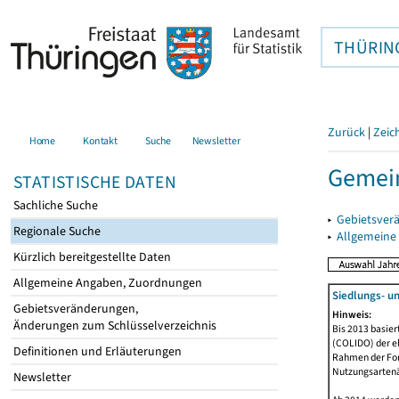
THÜRIN
Zurück
|
Zeic
Home
Kontakt
Suche
Newsletter
Gemei
STATISTISCHE DATEN
Sachliche Suche
▸
Gebietsver
Regionale Suche
▸
Allgemeine
Kürzlich bereitgestellte Daten
Allgemeine Angaben, Zuordnungen
Siedlungs- u
Gebietsveränderungen,
Hinweis:
Änderungen zum Schlüsselverzeichnis
Bis 2013 basie
(COLIDO) der eh
Definitionen und Erläuterungen
Rahmen der Fort
Nutzungsartenän
Newsletter