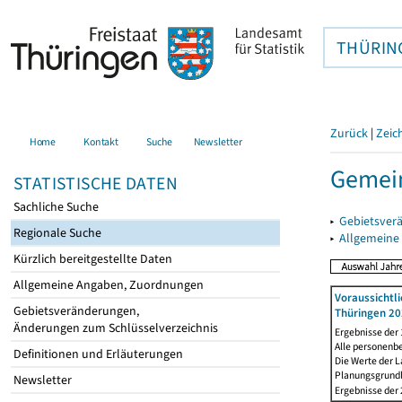
THÜRIN
Zurück
|
Zeic
Home
Kontakt
Suche
Newsletter
Gemei
STATISTISCHE DATEN
Sachliche Suche
▸
Gebietsver
Regionale Suche
▸
Allgemeine
Kürzlich bereitgestellte Daten
Allgemeine Angaben, Zuordnungen
Voraussichtl
Gebietsveränderungen,
Thüringen 20
Änderungen zum Schlüsselverzeichnis
Ergebnisse der
Alle personenb
Definitionen und Erläuterungen
Die Werte der 
Planungsgrundla
Newsletter
Ergebnisse der 2