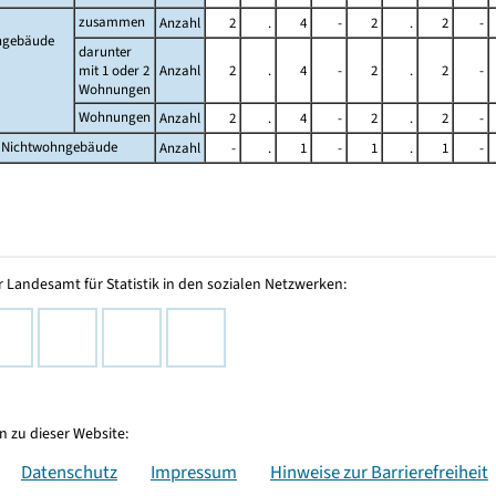
zusammen
Anzahl
2
.
4
-
2
.
2
-
gebäude
darunter
mit 1 oder 2
Anzahl
2
.
4
-
2
.
2
-
Wohnungen
Wohnungen
Anzahl
2
.
4
-
2
.
2
-
 Nichtwohngebäude
Anzahl
-
.
1
-
1
.
1
-
 Landesamt für Statistik in den sozialen Netzwerken:
 zu dieser Website:
Datenschutz
Impressum
Hinweise zur Barrierefreiheit