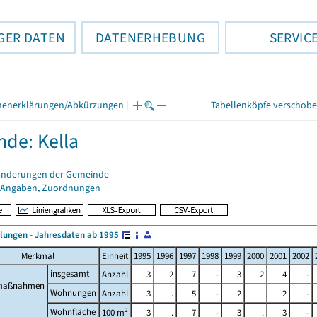
GER DATEN
DATENERHEBUNG
SERVIC
henerklärungen/Abkürzungen
|
Tabellenköpfe verschob
de: Kella
änderungen der Gemeinde
 Angaben, Zuordnungen
llungen - Jahresdaten ab 1995
Merkmal
Einheit
1995
1996
1997
1998
1999
2000
2001
2002
insgesamt
Anzahl
3
2
7
-
3
2
4
-
maßnahmen
Wohnungen
Anzahl
3
.
5
-
2
.
2
-
Wohnfläche
100 m²
3
.
7
-
3
.
3
-