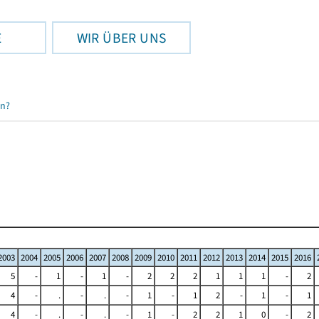
E
WIR ÜBER UNS
en?
2003
2004
2005
2006
2007
2008
2009
2010
2011
2012
2013
2014
2015
2016
5
-
1
-
1
-
2
2
2
1
1
1
-
2
4
-
.
-
.
-
1
-
1
2
-
1
-
1
4
-
.
-
.
-
1
-
2
2
1
0
-
2