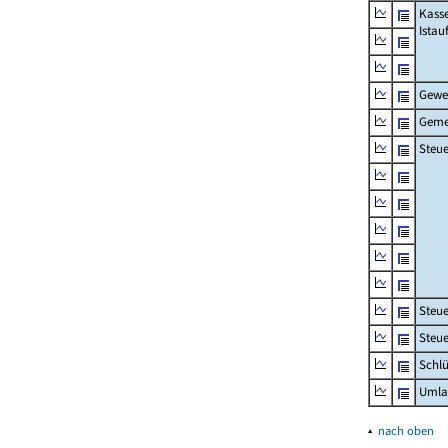
Kass
Ista
Gewe
Geme
Steue
Steu
Steue
Schlü
Umla
▴
nach oben