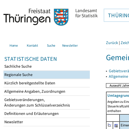
THÜRIN
Zurück
|
Zeic
Home
Kontakt
Suche
Newsletter
Gemein
STATISTISCHE DATEN
Sachliche Suche
▸
Gebietsver
Regionale Suche
▸
Allgemeine
Kürzlich bereitgestellte Daten
Allgemeine Angaben, Zuordnungen
Umlagegrund
Gebietsveränderungen,
Angaben zu Ein
Änderungen zum Schlüsselverzeichnis
Steuerkraftzah
enthalten
Definitionen und Erläuterungen
Newsletter
Einwo