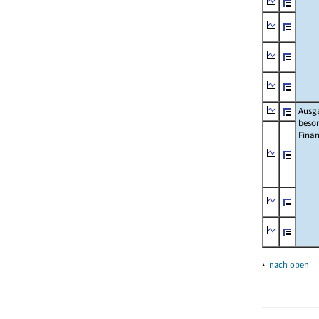
Ausg
beso
Fina
▴
nach oben