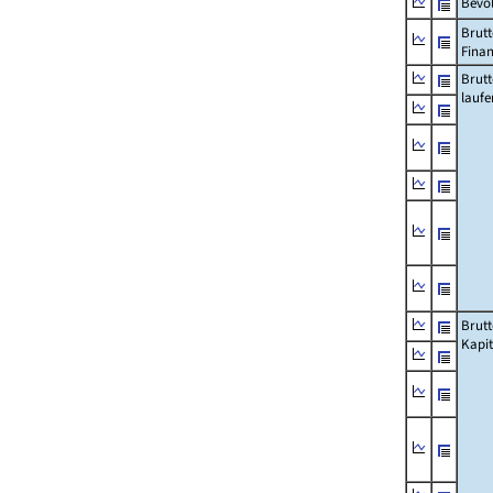
Bevö
Brutt
Fina
Brut
lauf
Brut
Kapi