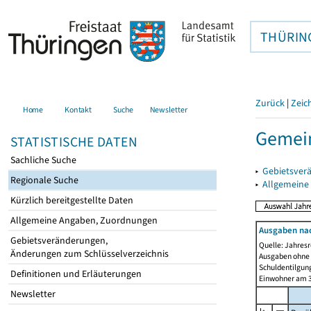
THÜRIN
Zurück
|
Zeic
Home
Kontakt
Suche
Newsletter
Gemein
STATISTISCHE DATEN
Sachliche Suche
▸
Gebietsver
Regionale Suche
▸
Allgemeine
Kürzlich bereitgestellte Daten
Allgemeine Angaben, Zuordnungen
Ausgaben na
Gebietsveränderungen,
Quelle: Jahresr
Änderungen zum Schlüsselverzeichnis
Ausgaben ohne 
Schuldentilgun
Definitionen und Erläuterungen
Einwohner am 3
Newsletter