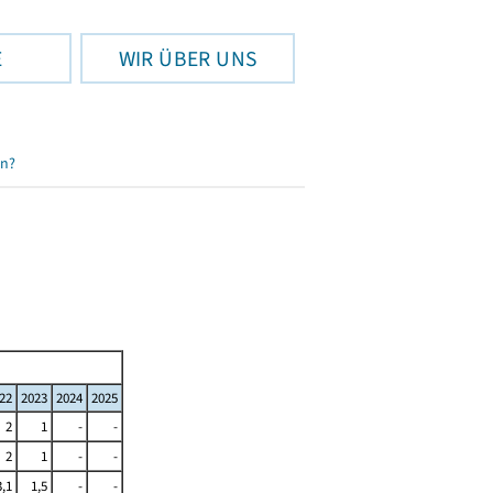
E
WIR ÜBER UNS
en?
22
2023
2024
2025
2
1
-
-
2
1
-
-
3,1
1,5
-
-