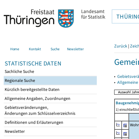
THÜRIN
Zurück
|
Zeic
Home
Kontakt
Suche
Newsletter
Gemein
STATISTISCHE DATEN
Sachliche Suche
▸
Gebietsver
Regionale Suche
▸
Allgemeine
Kürzlich bereitgestellte Daten
Allgemeine Angaben, Zuordnungen
Baugenehmig
Gebietsveränderungen,
1) einschließl
Änderungen zum Schlüsselverzeichnis
Definitionen und Erläuterungen
Wohn
Newsletter