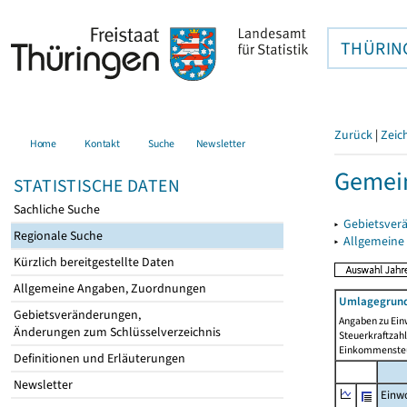
THÜRIN
Zurück
|
Zeic
Home
Kontakt
Suche
Newsletter
Gemein
STATISTISCHE DATEN
Sachliche Suche
▸
Gebietsver
Regionale Suche
▸
Allgemeine
Kürzlich bereitgestellte Daten
Allgemeine Angaben, Zuordnungen
Umlagegrund
Gebietsveränderungen,
Angaben zu Ein
Änderungen zum Schlüsselverzeichnis
Steuerkraftzah
Einkommensteu
Definitionen und Erläuterungen
Newsletter
Einwo