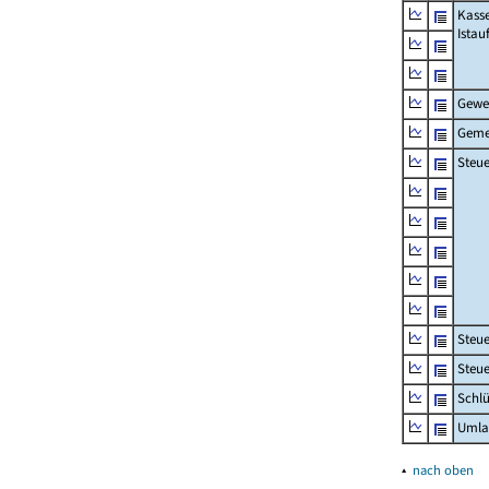
Kass
Ista
Gewe
Geme
Steue
Steu
Steue
Schlü
Umla
▴
nach oben